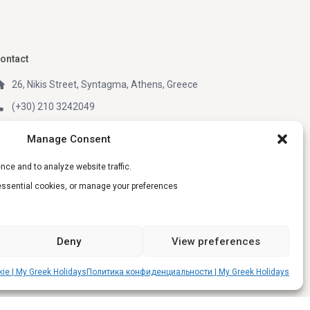
ontact
26, Nikis Street, Syntagma, Athens, Greece
(+30) 210 3242049
(+30) 6981805670 (WhatsApp, Telegram)
Manage Consent
info@my-greek-holidays.com
nce and to analyze website traffic.
My Greek Holidays
-essential cookies, or manage your preferences
ocial Links:
Deny
View preferences
e | My Greek Holidays
Политика конфиденциальности | My Greek Holidays