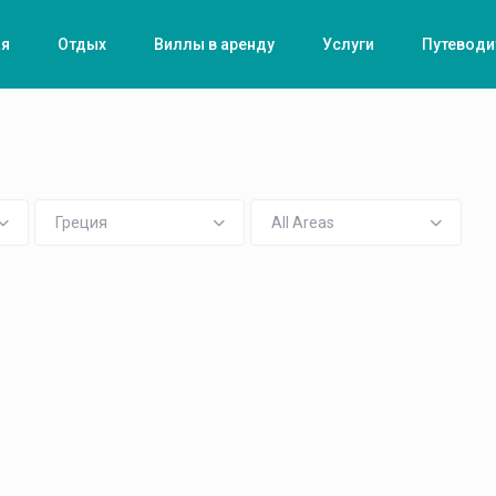
ая
Отдых
Виллы в аренду
Услуги
Путеводи
Греция
All Areas