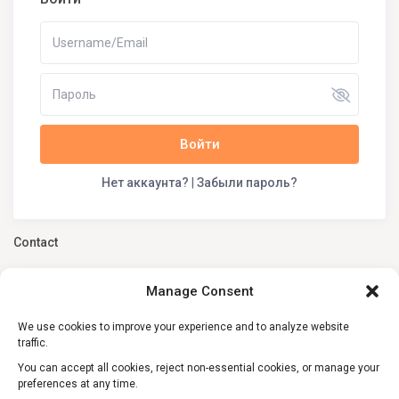
Войти
Нет аккаунта?
|
Забыли пароль?
Contact
26, Nikis Street, Syntagma, Athens, Greece
Manage Consent
(+30) 210 3242049
We use cookies to improve your experience and to analyze website
(+30) 6981805670 (WhatsApp, Telegram)
traffic.
info@my-greek-holidays.com
You can accept all cookies, reject non-essential cookies, or manage your
preferences at any time.
My Greek Holidays